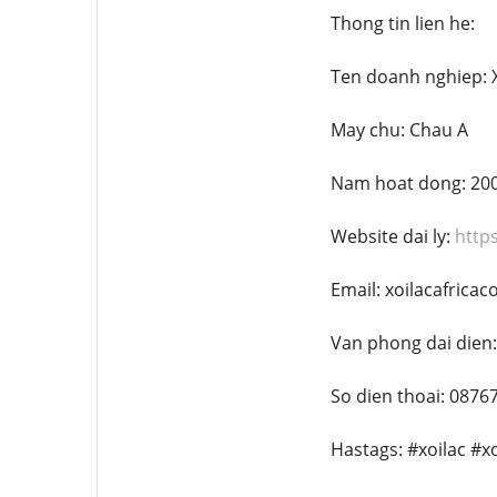
Thong tin lien he:
Ten doanh nghiep: X
May chu: Chau A
Nam hoat dong: 20
Website dai ly:
https
Email: xoilacafric
Van phong dai dien:
So dien thoai: 0876
Hastags: #xoilac #x