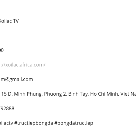
oilac TV
00
://xoilac.africa.com/
acom@gmail.com
 15 D. Minh Phung, Phuong 2, Binh Tay, Ho Chi Minh, Viet 
792888
oilactv #tructiepbongda #bongdatructiep