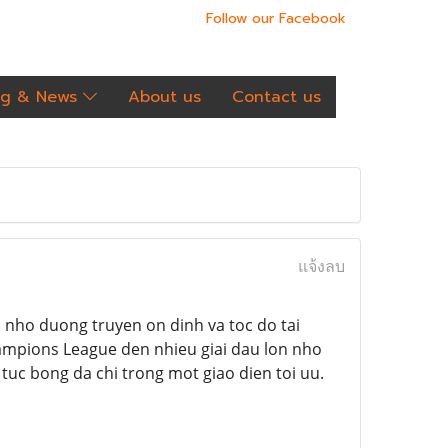
Follow our Facebook
og & News
About us
Contact us
แจ้งลบ
nho duong truyen on dinh va toc do tai
ampions League den nhieu giai dau lon nho
n tuc bong da chi trong mot giao dien toi uu.