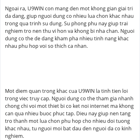
Ngoai ra, U9WIN con mang den mot khong gian giai tri
da dang, giup nguoi dung co nhieu lua chon khac nhau
trong qua trinh su dung. Su phong phu nay giup trai
nghiem tro nen thu vi hon va khong bi nha chan. Nguoi
dung co the de dang kham pha nhieu tinh nang khac
nhau phu hop voi so thich ca nhan.
Mot diem quan trong khac cua U9WIN la tinh tien loi
trong viec truy cap. Nguoi dung co the tham gia nhanh
chong chi voi mot thiet bi co ket noi internet ma khong
can qua nhieu buoc phuc tap. Dieu nay giup nen tang
tro thanh mot lua chon phu hop cho nhieu doi tuong
khac nhau, tu nguoi moi bat dau den nguoi da co kinh
nghiem.