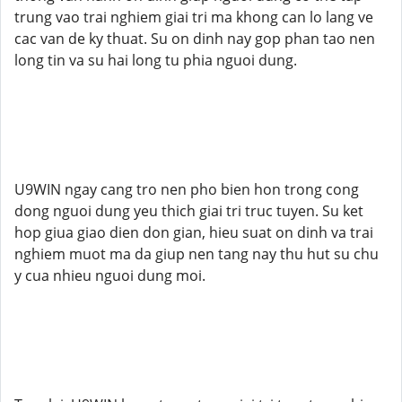
trung vao trai nghiem giai tri ma khong can lo lang ve
cac van de ky thuat. Su on dinh nay gop phan tao nen
long tin va su hai long tu phia nguoi dung.
U9WIN ngay cang tro nen pho bien hon trong cong
dong nguoi dung yeu thich giai tri truc tuyen. Su ket
hop giua giao dien don gian, hieu suat on dinh va trai
nghiem muot ma da giup nen tang nay thu hut su chu
y cua nhieu nguoi dung moi.