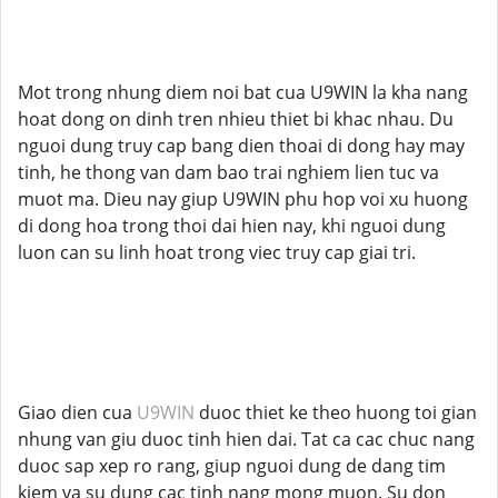
Mot trong nhung diem noi bat cua U9WIN la kha nang
hoat dong on dinh tren nhieu thiet bi khac nhau. Du
nguoi dung truy cap bang dien thoai di dong hay may
tinh, he thong van dam bao trai nghiem lien tuc va
muot ma. Dieu nay giup U9WIN phu hop voi xu huong
di dong hoa trong thoi dai hien nay, khi nguoi dung
luon can su linh hoat trong viec truy cap giai tri.
Giao dien cua
U9WIN
duoc thiet ke theo huong toi gian
nhung van giu duoc tinh hien dai. Tat ca cac chuc nang
duoc sap xep ro rang, giup nguoi dung de dang tim
kiem va su dung cac tinh nang mong muon. Su don