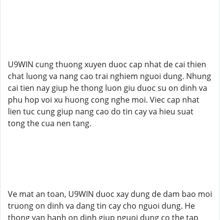
U9WIN cung thuong xuyen duoc cap nhat de cai thien
chat luong va nang cao trai nghiem nguoi dung. Nhung
cai tien nay giup he thong luon giu duoc su on dinh va
phu hop voi xu huong cong nghe moi. Viec cap nhat
lien tuc cung giup nang cao do tin cay va hieu suat
tong the cua nen tang.
Ve mat an toan, U9WIN duoc xay dung de dam bao moi
truong on dinh va dang tin cay cho nguoi dung. He
thong van hanh on dinh giup nguoi dung co the tap