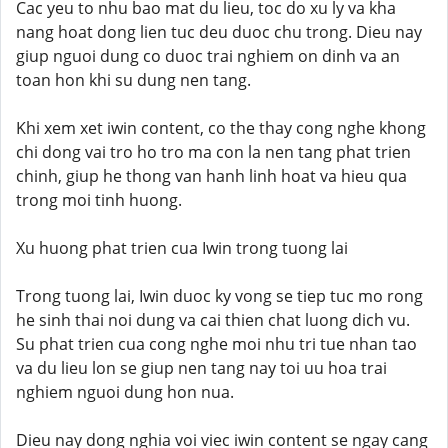
Cac yeu to nhu bao mat du lieu, toc do xu ly va kha
nang hoat dong lien tuc deu duoc chu trong. Dieu nay
giup nguoi dung co duoc trai nghiem on dinh va an
toan hon khi su dung nen tang.
Khi xem xet iwin content, co the thay cong nghe khong
chi dong vai tro ho tro ma con la nen tang phat trien
chinh, giup he thong van hanh linh hoat va hieu qua
trong moi tinh huong.
Xu huong phat trien cua Iwin trong tuong lai
Trong tuong lai, Iwin duoc ky vong se tiep tuc mo rong
he sinh thai noi dung va cai thien chat luong dich vu.
Su phat trien cua cong nghe moi nhu tri tue nhan tao
va du lieu lon se giup nen tang nay toi uu hoa trai
nghiem nguoi dung hon nua.
Dieu nay dong nghia voi viec iwin content se ngay cang