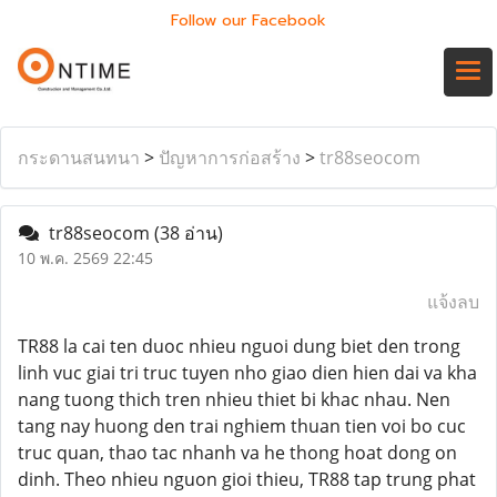
Follow our Facebook
กระดานสนทนา
>
ปัญหาการก่อสร้าง
>
tr88seocom
tr88seocom
(38 อ่าน)
10 พ.ค. 2569 22:45
แจ้งลบ
TR88 la cai ten duoc nhieu nguoi dung biet den trong
linh vuc giai tri truc tuyen nho giao dien hien dai va kha
nang tuong thich tren nhieu thiet bi khac nhau. Nen
tang nay huong den trai nghiem thuan tien voi bo cuc
truc quan, thao tac nhanh va he thong hoat dong on
dinh. Theo nhieu nguon gioi thieu, TR88 tap trung phat