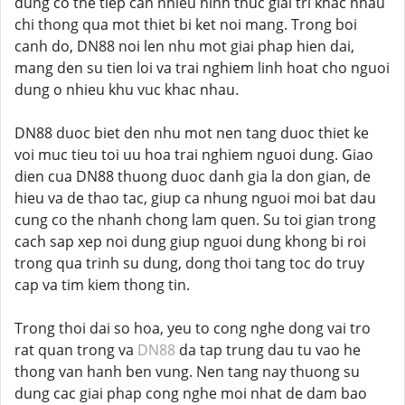
dung co the tiep can nhieu hinh thuc giai tri khac nhau
chi thong qua mot thiet bi ket noi mang. Trong boi
canh do, DN88 noi len nhu mot giai phap hien dai,
mang den su tien loi va trai nghiem linh hoat cho nguoi
dung o nhieu khu vuc khac nhau.
DN88 duoc biet den nhu mot nen tang duoc thiet ke
voi muc tieu toi uu hoa trai nghiem nguoi dung. Giao
dien cua DN88 thuong duoc danh gia la don gian, de
hieu va de thao tac, giup ca nhung nguoi moi bat dau
cung co the nhanh chong lam quen. Su toi gian trong
cach sap xep noi dung giup nguoi dung khong bi roi
trong qua trinh su dung, dong thoi tang toc do truy
cap va tim kiem thong tin.
Trong thoi dai so hoa, yeu to cong nghe dong vai tro
rat quan trong va
DN88
da tap trung dau tu vao he
thong van hanh ben vung. Nen tang nay thuong su
dung cac giai phap cong nghe moi nhat de dam bao