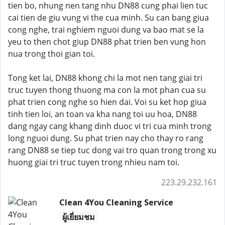
tien bo, nhung nen tang nhu DN88 cung phai lien tuc
cai tien de giu vung vi the cua minh. Su can bang giua
cong nghe, trai nghiem nguoi dung va bao mat se la
yeu to then chot giup DN88 phat trien ben vung hon
nua trong thoi gian toi.
Tong ket lai, DN88 khong chi la mot nen tang giai tri
truc tuyen thong thuong ma con la mot phan cua su
phat trien cong nghe so hien dai. Voi su ket hop giua
tinh tien loi, an toan va kha nang toi uu hoa, DN88
dang ngay cang khang dinh duoc vi tri cua minh trong
long nguoi dung. Su phat trien nay cho thay ro rang
rang DN88 se tiep tuc dong vai tro quan trong trong xu
huong giai tri truc tuyen trong nhieu nam toi.
223.29.232.161
Clean 4You Cleaning Service
ผู้เยี่ยมชม