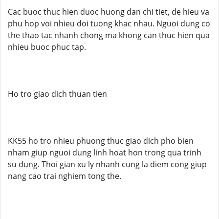
Cac buoc thuc hien duoc huong dan chi tiet, de hieu va
phu hop voi nhieu doi tuong khac nhau. Nguoi dung co
the thao tac nhanh chong ma khong can thuc hien qua
nhieu buoc phuc tap.
Ho tro giao dich thuan tien
KK55 ho tro nhieu phuong thuc giao dich pho bien
nham giup nguoi dung linh hoat hon trong qua trinh
su dung. Thoi gian xu ly nhanh cung la diem cong giup
nang cao trai nghiem tong the.