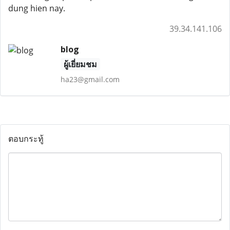
dung hien nay.
39.34.141.106
blog
ผู้เยี่ยมชม
ha23@gmail.com
ตอบกระทู้