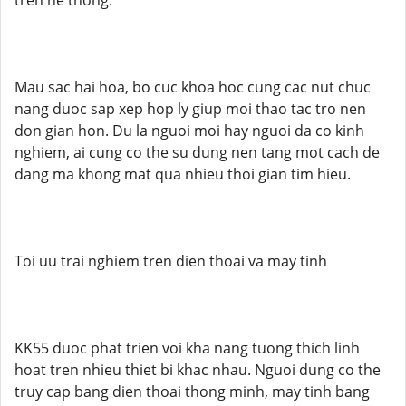
tren he thong.
Mau sac hai hoa, bo cuc khoa hoc cung cac nut chuc
nang duoc sap xep hop ly giup moi thao tac tro nen
don gian hon. Du la nguoi moi hay nguoi da co kinh
nghiem, ai cung co the su dung nen tang mot cach de
dang ma khong mat qua nhieu thoi gian tim hieu.
Toi uu trai nghiem tren dien thoai va may tinh
KK55 duoc phat trien voi kha nang tuong thich linh
hoat tren nhieu thiet bi khac nhau. Nguoi dung co the
truy cap bang dien thoai thong minh, may tinh bang