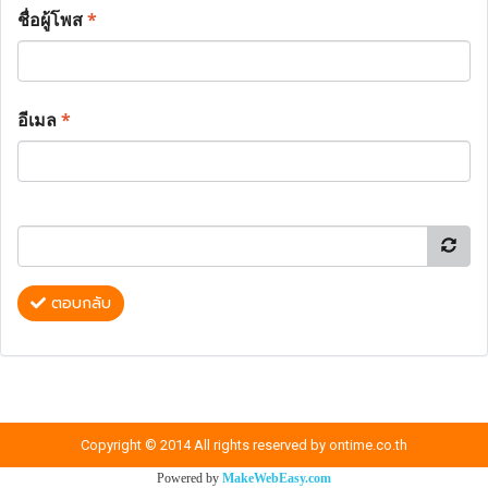
ชื่อผู้โพส
*
อีเมล
*
ตอบกลับ
Copyright © 2014 All rights reserved by ontime.co.th
Powered by
MakeWebEasy.com