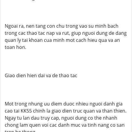
Ngoai ra, nen tang con chu trong vao su minh bach
trong cac thao tac nap va rut, giup nguoi dung de dang
quan ly tai khoan cua minh mot cach hieu qua va an
toan hon.
Giao dien hien dai va de thao tac
Mot trong nhung uu diem duoc nhieu nguoi danh gia
cao tai KK55 chinh la giao dien truc quan va than thien.
Ngay tu lan dau truy cap, nguoi dung co the nhanh
chong lam quen voi cac danh muc va tinh nang co san