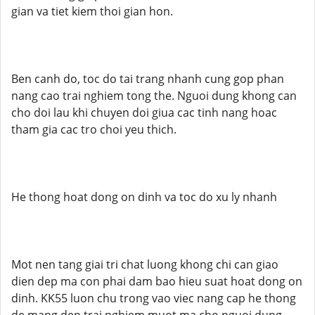
gian va tiet kiem thoi gian hon.
Ben canh do, toc do tai trang nhanh cung gop phan
nang cao trai nghiem tong the. Nguoi dung khong can
cho doi lau khi chuyen doi giua cac tinh nang hoac
tham gia cac tro choi yeu thich.
He thong hoat dong on dinh va toc do xu ly nhanh
Mot nen tang giai tri chat luong khong chi can giao
dien dep ma con phai dam bao hieu suat hoat dong on
dinh. KK55 luon chu trong vao viec nang cap he thong