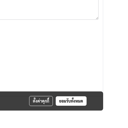
ตั้งค่าคุกกี้
ยอมรับทั้งหมด