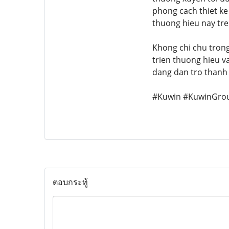
phong cach thiet ke
thuong hieu nay tre
Khong chi chu tron
trien thuong hieu v
dang dan tro thanh 
#Kuwin #KuwinGrou
ตอบกระทู้