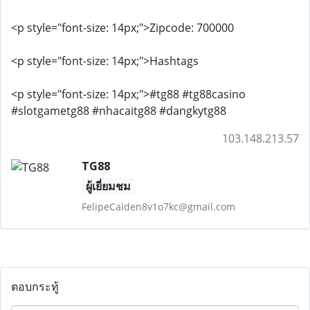
<p style="font-size: 14px;">Zipcode: 700000
<p style="font-size: 14px;">Hashtags
<p style="font-size: 14px;">#tg88 #tg88casino
#slotgametg88 #nhacaitg88 #dangkytg88
103.148.213.57
TG88
ผู้เยี่ยมชม
FelipeCaiden8v1o7kc@gmail.com
ตอบกระทู้