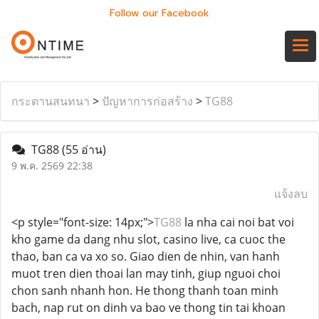
Follow our Facebook
กระดานสนทนา
>
ปัญหาการก่อสร้าง
>
TG88
TG88
(55 อ่าน)
9 พ.ค. 2569 22:38
แจ้งลบ
<p style="font-size: 14px;">
TG88
la nha cai noi bat voi
kho game da dang nhu slot, casino live, ca cuoc the
thao, ban ca va xo so. Giao dien de nhin, van hanh
muot tren dien thoai lan may tinh, giup nguoi choi
chon sanh nhanh hon. He thong thanh toan minh
bach, nap rut on dinh va bao ve thong tin tai khoan