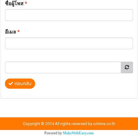
ชื่อผู้โพส
*
อีเมล
*
ตอบกลับ
Copyright © 2014 All rights reserved by ontime.co.th
Powered by
MakeWebEasy.com