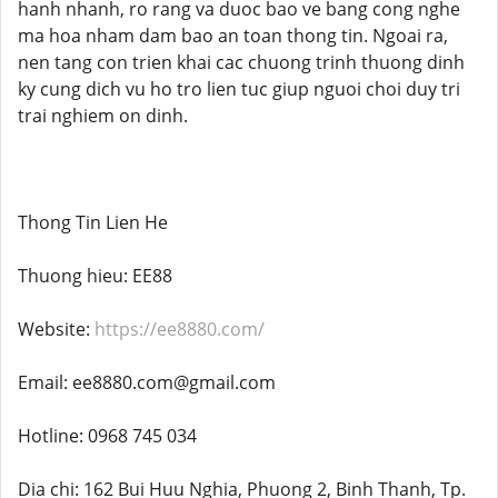
hanh nhanh, ro rang va duoc bao ve bang cong nghe
ma hoa nham dam bao an toan thong tin. Ngoai ra,
nen tang con trien khai cac chuong trinh thuong dinh
ky cung dich vu ho tro lien tuc giup nguoi choi duy tri
trai nghiem on dinh.
Thong Tin Lien He
Thuong hieu: EE88
Website:
https://ee8880.com/
Email: ee8880.com@gmail.com
Hotline: 0968 745 034
Dia chi: 162 Bui Huu Nghia, Phuong 2, Binh Thanh, Tp.