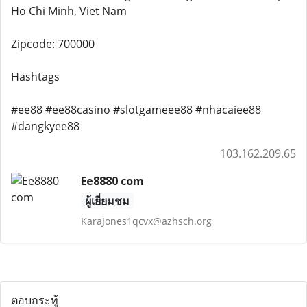
Ho Chi Minh, Viet Nam
Zipcode: 700000
Hashtags
#ee88 #ee88casino #slotgameee88 #nhacaiee88
#dangkyee88
103.162.209.65
Ee8880 com
ผู้เยี่ยมชม
KaraJones1qcvx@azhsch.org
ตอบกระทู้