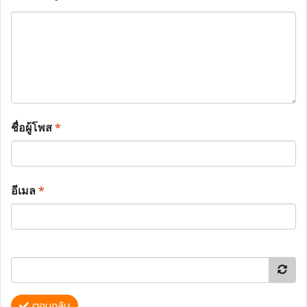
ชื่อผู้โพส
*
อีเมล
*
ตอบกลับ