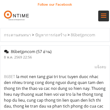
Follow our Facebook
กระดานสนทนา
>
ปัญหาการก่อสร้าง
>
86betjpncom
86betjpncom
(57 อ่าน)
8 พ.ค. 2569 22:56
แจ้งลบ
86BET
la mot nen tang giai tri truc tuyen duoc nhac
den nhieu trong cong dong nguoi dung quan tam den
thong tin the thao va cac noi dung so hien nay. Thuong
hieu nay thuong xuat hien voi vai tro la he thong tong
hop du lieu, cung cap thong tin lien quan den lich thi
dau, thong ke tran dau va phan tich phong do cua cac