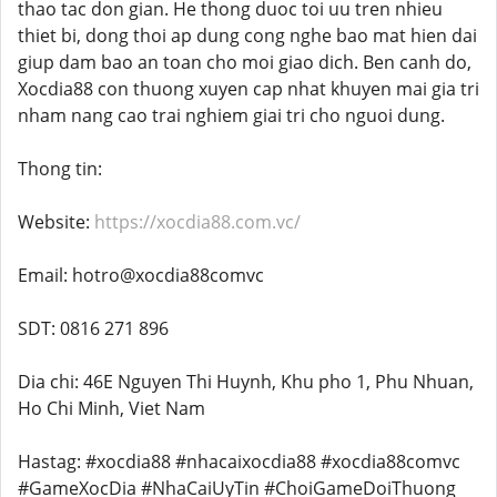
thao tac don gian. He thong duoc toi uu tren nhieu
thiet bi, dong thoi ap dung cong nghe bao mat hien dai
giup dam bao an toan cho moi giao dich. Ben canh do,
Xocdia88 con thuong xuyen cap nhat khuyen mai gia tri
nham nang cao trai nghiem giai tri cho nguoi dung.
Thong tin:
Website:
https://xocdia88.com.vc/
Email: hotro@xocdia88comvc
SDT: 0816 271 896
Dia chi: 46E Nguyen Thi Huynh, Khu pho 1, Phu Nhuan,
Ho Chi Minh, Viet Nam
Hastag: #xocdia88 #nhacaixocdia88 #xocdia88comvc
#GameXocDia #NhaCaiUyTin #ChoiGameDoiThuong