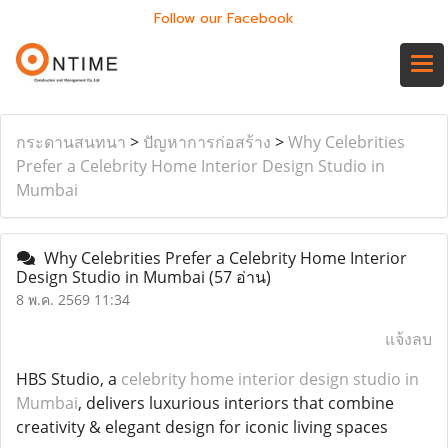
Follow our Facebook
กระดานสนทนา
>
ปัญหาการก่อสร้าง
>
Why Celebrities
Prefer a Celebrity Home Interior Design Studio in
Mumbai
Why Celebrities Prefer a Celebrity Home Interior
Design Studio in Mumbai
(57 อ่าน)
8 พ.ค. 2569 11:34
แจ้งลบ
HBS Studio, a
celebrity home interior design studio in
Mumbai
, delivers luxurious interiors that combine
creativity & elegant design for iconic living spaces