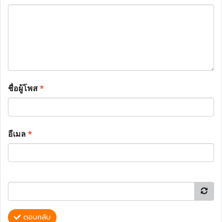
ชื่อผู้โพส
*
อีเมล
*
ตอบกลับ