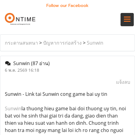
Follow our Facebook
กระดานสนทนา
>
ปัญหาการก่อสร้าง
>
Sunwin
Sunwin
(87 อ่าน)
6 พ.ค. 2569 16:18
แจ้งลบ
Sunwin - Link tai Sunwin cong game bai uy tin
Sunwin
la thuong hieu game bai doi thuong uy tin, noi
bat voi he sinh thai giai tri da dang, giao dien than
thien va hieu suat van hanh on dinh. Chuong trinh
hoan tra moi ngay mang lai loi ich ro rang cho nguoi