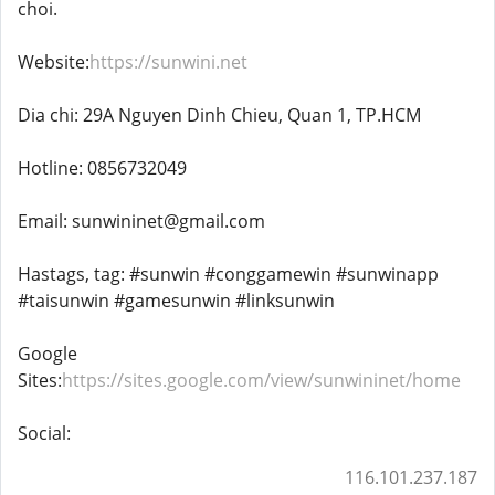
choi.
Website:
https://sunwini.net
Dia chi: 29A Nguyen Dinh Chieu, Quan 1, TP.HCM
Hotline: 0856732049
Email: sunwininet@gmail.com
Hastags, tag: #sunwin #conggamewin #sunwinapp
#taisunwin #gamesunwin #linksunwin
Google
Sites:
https://sites.google.com/view/sunwininet/home
Social:
116.101.237.187