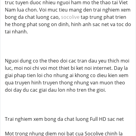
truc tuyen duoc nhieu nguoi ham mo the thao tai Viet
Nam lua chon. Voi muc tieu mang den trai nghiem xem
bong da chat luong cao,
socolive
tap trung phat trien
he thong phat song on dinh, hinh anh sac net va toc do
tai nhanh.
Nguoi dung co the theo doi cac tran dau yeu thich moi
luc, moi noi chi voi mot thiet bi ket noi internet. Day la
giai phap tien loi cho nhung ai khong co dieu kien xem
qua truyen hinh truyen thong nhung van muon theo
doi day du cac giai dau lon nho tren the gioi.
Trai nghiem xem bong da chat luong Full HD sac net
Mot trong nhung diem noi bat cua Socolive chinh la