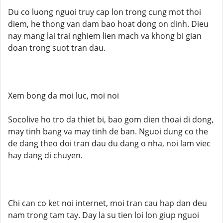
Du co luong nguoi truy cap lon trong cung mot thoi
diem, he thong van dam bao hoat dong on dinh. Dieu
nay mang lai trai nghiem lien mach va khong bi gian
doan trong suot tran dau.
Xem bong da moi luc, moi noi
Socolive ho tro da thiet bi, bao gom dien thoai di dong,
may tinh bang va may tinh de ban. Nguoi dung co the
de dang theo doi tran dau du dang o nha, noi lam viec
hay dang di chuyen.
Chi can co ket noi internet, moi tran cau hap dan deu
nam trong tam tay. Day la su tien loi lon giup nguoi