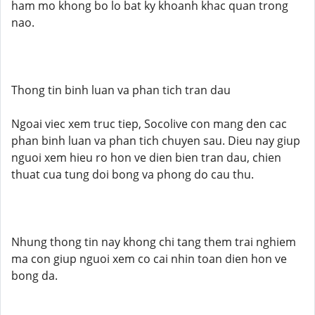
ham mo khong bo lo bat ky khoanh khac quan trong
nao.
Thong tin binh luan va phan tich tran dau
Ngoai viec xem truc tiep, Socolive con mang den cac
phan binh luan va phan tich chuyen sau. Dieu nay giup
nguoi xem hieu ro hon ve dien bien tran dau, chien
thuat cua tung doi bong va phong do cau thu.
Nhung thong tin nay khong chi tang them trai nghiem
ma con giup nguoi xem co cai nhin toan dien hon ve
bong da.