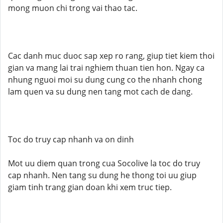
mong muon chi trong vai thao tac.
Cac danh muc duoc sap xep ro rang, giup tiet kiem thoi
gian va mang lai trai nghiem thuan tien hon. Ngay ca
nhung nguoi moi su dung cung co the nhanh chong
lam quen va su dung nen tang mot cach de dang.
Toc do truy cap nhanh va on dinh
Mot uu diem quan trong cua Socolive la toc do truy
cap nhanh. Nen tang su dung he thong toi uu giup
giam tinh trang gian doan khi xem truc tiep.