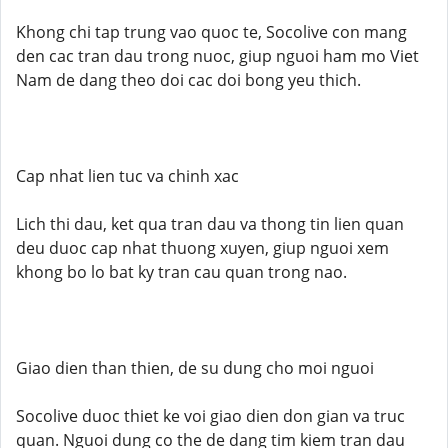
Khong chi tap trung vao quoc te, Socolive con mang
den cac tran dau trong nuoc, giup nguoi ham mo Viet
Nam de dang theo doi cac doi bong yeu thich.
Cap nhat lien tuc va chinh xac
Lich thi dau, ket qua tran dau va thong tin lien quan
deu duoc cap nhat thuong xuyen, giup nguoi xem
khong bo lo bat ky tran cau quan trong nao.
Giao dien than thien, de su dung cho moi nguoi
Socolive duoc thiet ke voi giao dien don gian va truc
quan. Nguoi dung co the de dang tim kiem tran dau