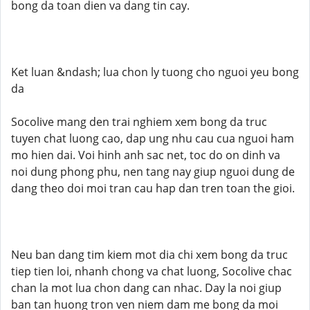
bong da toan dien va dang tin cay.
Ket luan &ndash; lua chon ly tuong cho nguoi yeu bong
da
Socolive mang den trai nghiem xem bong da truc
tuyen chat luong cao, dap ung nhu cau cua nguoi ham
mo hien dai. Voi hinh anh sac net, toc do on dinh va
noi dung phong phu, nen tang nay giup nguoi dung de
dang theo doi moi tran cau hap dan tren toan the gioi.
Neu ban dang tim kiem mot dia chi xem bong da truc
tiep tien loi, nhanh chong va chat luong, Socolive chac
chan la mot lua chon dang can nhac. Day la noi giup
ban tan huong tron ven niem dam me bong da moi