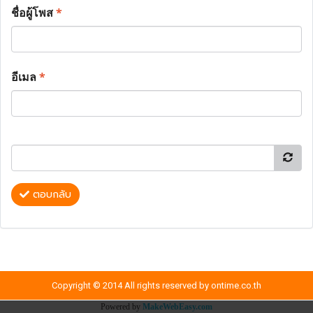
ชื่อผู้โพส
*
อีเมล
*
ตอบกลับ
Copyright © 2014 All rights reserved by ontime.co.th
Powered by
MakeWebEasy.com