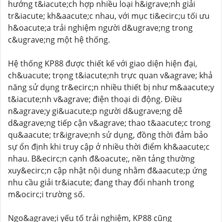
hướng t&iacute;ch hợp nhiều loại h&igrave;nh giải
tr&iacute; kh&aacute;c nhau, với mục ti&ecirc;u tối ưu
h&oacute;a trải nghiệm người d&ugrave;ng trong
c&ugrave;ng một hệ thống.
Hệ thống KP88 được thiết kế với giao diện hiện đại,
ch&uacute; trọng t&iacute;nh trực quan v&agrave; khả
năng sử dụng tr&ecirc;n nhiều thiết bị như m&aacute;y
t&iacute;nh v&agrave; điện thoại di động. Điều
n&agrave;y gi&uacute;p người d&ugrave;ng dễ
d&agrave;ng tiếp cận v&agrave; thao t&aacute;c trong
qu&aacute; tr&igrave;nh sử dụng, đồng thời đảm bảo
sự ổn định khi truy cập ở nhiều thời điểm kh&aacute;c
nhau. B&ecirc;n cạnh đ&oacute;, nền tảng thường
xuy&ecirc;n cập nhật nội dung nhằm đ&aacute;p ứng
nhu cầu giải tr&iacute; đang thay đổi nhanh trong
m&ocirc;i trường số.
Ngo&agrave;i yếu tố trải nghiệm, KP88 cũng