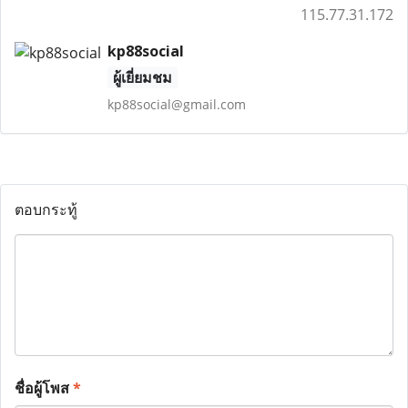
115.77.31.172
kp88social
ผู้เยี่ยมชม
kp88social@gmail.com
ตอบกระทู้
ชื่อผู้โพส
*