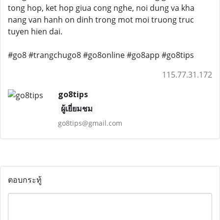
tong hop, ket hop giua cong nghe, noi dung va kha
nang van hanh on dinh trong mot moi truong truc
tuyen hien dai.
#go8 #trangchugo8 #go8online #go8app #go8tips
115.77.31.172
go8tips
ผู้เยี่ยมชม
go8tips@gmail.com
ตอบกระทู้