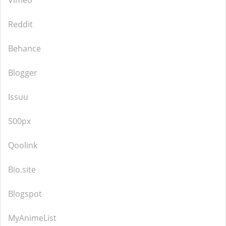
Vimeo
Reddit
Behance
Blogger
Issuu
500px
Qoolink
Bio.site
Blogspot
MyAnimeList