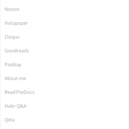
Notion
Instapaper
Disqus
Goodreads
Pixabay
About.me
ReadTheDocs
Habr Q&A
Qiita