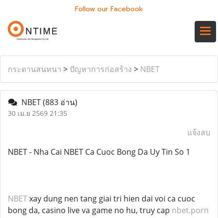
Follow our Facebook
กระดานสนทนา
>
ปัญหาการก่อสร้าง
>
NBET
NBET
(883 อ่าน)
30 เม.ย 2569 21:35
แจ้งลบ
NBET - Nha Cai NBET Ca Cuoc Bong Da Uy Tin So 1
NBET
xay dung nen tang giai tri hien dai voi ca cuoc
bong da, casino live va game no hu, truy cap
nbet.porn