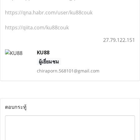
https://qna.habr.com/user/ku88couk
https://qiita.com/ku88couk
27.79.122.151
KU88
ผู้เยี่ยมชม
chiraporn.568101@gmail.com
ตอบกระทู้