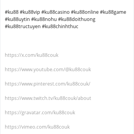
#ku88 #ku88vip #ku88casino #ku88online #ku88game
#ku88uytin #ku88nohu #ku88doithuong
#ku88tructuyen #ku88chinhthuc
https://x.com/ku88couk
https://www.youtube.com/@ku88couk
https://www.pinterest.com/ku88couk/
https://www.twitch.tv/ku88couk/about
https://gravatar.com/ku88couk
https://vimeo.com/ku88couk