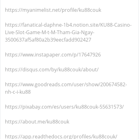
https://myanimelist.net/profile/ku88couk
https://fanatical-daphne-1b4.notion.site/KU88-Casino-
Live-Slot-Game-M-t-M-Tham-Gia-Ngay-
3500637af5af80a2b39eecfadd902427
https://www.instapaper.com/p/17647926
https://disqus.com/by/ku88couk/about/
https://www.goodreads.com/user/show/200674582-
nh-c-i-ku88
https://pixabay.com/es/users/ku88couk-55631573/
https://about.me/ku88couk
https://app.readthedocs.org/profiles/ku88couk/