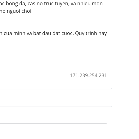
uoc bong da, casino truc tuyen, va nhieu mon
ho nguoi choi.
oan cua minh va bat dau dat cuoc. Quy trinh nay
171.239.254.231