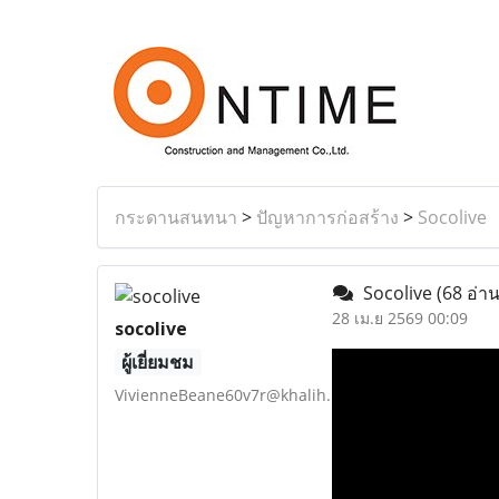
กระดานสนทนา
>
ปัญหาการก่อสร้าง
>
Socolive
Socolive
(68 อ่าน
28 เม.ย 2569 00:09
socolive
ผู้เยี่ยมชม
VivienneBeane60v7r@khalih.us