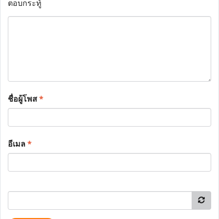
ตอบกระทู้
ชื่อผู้โพส
*
อีเมล
*