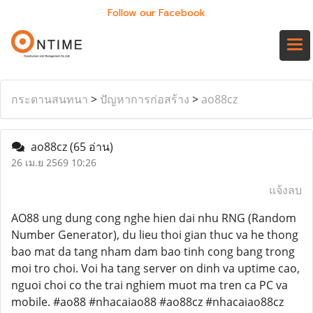
Follow our Facebook
กระดานสนทนา
>
ปัญหาการก่อสร้าง
>
ao88cz
ao88cz
(65 อ่าน)
26 เม.ย 2569 10:26
แจ้งลบ
AO88 ung dung cong nghe hien dai nhu RNG (Random
Number Generator), du lieu thoi gian thuc va he thong
bao mat da tang nham dam bao tinh cong bang trong
moi tro choi. Voi ha tang server on dinh va uptime cao,
nguoi choi co the trai nghiem muot ma tren ca PC va
mobile. #ao88 #nhacaiao88 #ao88cz #nhacaiao88cz