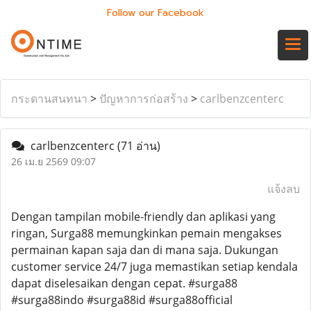
Follow our Facebook
กระดานสนทนา
>
ปัญหาการก่อสร้าง
>
carlbenzcenterc
carlbenzcenterc
(71 อ่าน)
26 เม.ย 2569 09:07
แจ้งลบ
Dengan tampilan mobile-friendly dan aplikasi yang
ringan, Surga88 memungkinkan pemain mengakses
permainan kapan saja dan di mana saja. Dukungan
customer service 24/7 juga memastikan setiap kendala
dapat diselesaikan dengan cepat. #surga88
#surga88indo #surga88id #surga88official