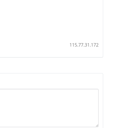
115.77.31.172