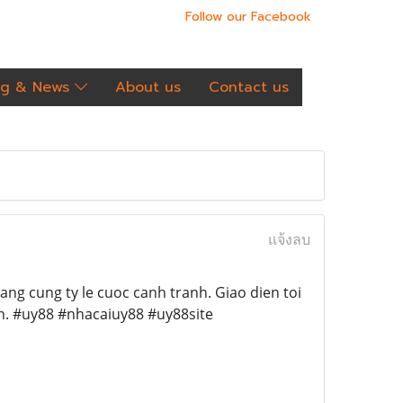
Follow our Facebook
og & News
About us
Contact us
แจ้งลบ
ang cung ty le cuoc canh tranh. Giao dien toi
nh. #uy88 #nhacaiuy88 #uy88site