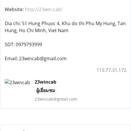
Website:
http://23win.cab/
Dia chi: 51 Hung Phuoc 4, Khu do thi Phu My Hung, Tan
Hung, Ho Chi Minh, Viet Nam
SDT: 0979793999
Email: 23wincab@gmail.com
115.77.31.172
23wincab
ผู้เยี่ยมชม
23wincab@gmail.com