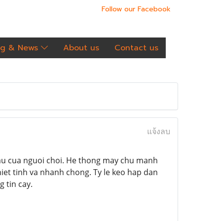
Follow our Facebook
og & News
About us
Contact us
แจ้งลบ
 cau cua nguoi choi. He thong may chu manh
et tinh va nhanh chong. Ty le keo hap dan
 tin cay.