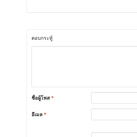
ตอบกระทู้
ชื่อผู้โพส
*
อีเมล
*