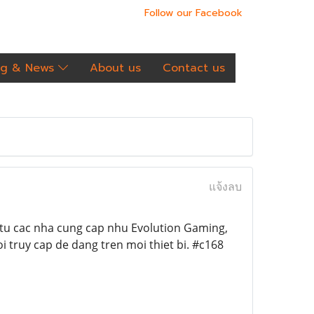
Follow our Facebook
og & News
About us
Contact us
แจ้งลบ
i tu cac nha cung cap nhu Evolution Gaming,
i truy cap de dang tren moi thiet bi. #c168