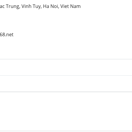
 Lac Trung, Vinh Tuy, Ha Noi, Viet Nam
68.net