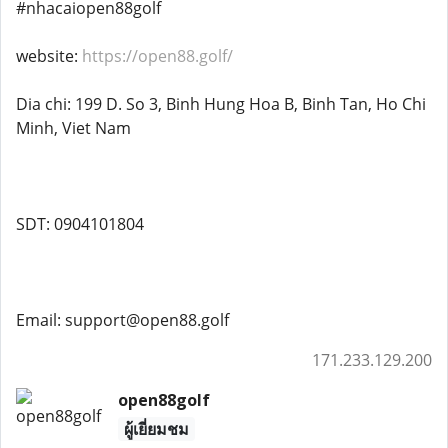
#nhacaiopen88golf
website:
https://open88.golf/
Dia chi: 199 D. So 3, Binh Hung Hoa B, Binh Tan, Ho Chi
Minh, Viet Nam
SDT: 0904101804
Email: support@open88.golf
171.233.129.200
open88golf
ผู้เยี่ยมชม