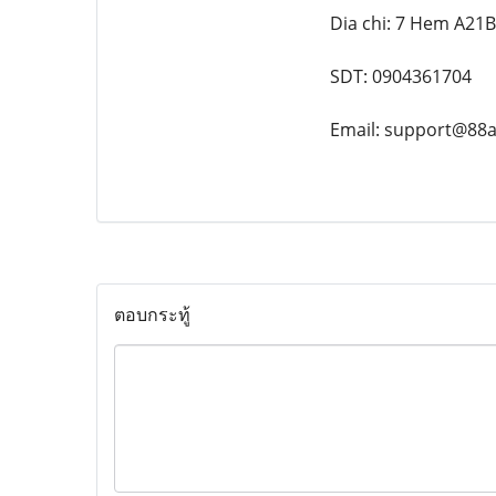
Dia chi: 7 Hem A21B
SDT: 0904361704
Email: support@88
ตอบกระทู้