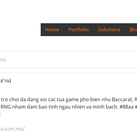
Home
Portfolio
Solutions
Bl
mx
 อ่าน)
 tro choi da dang voi cac tua game pho bien nhu Baccarat, R
e RNG nham dam bao tinh ngau nhien va minh bach. #88a
x
aa.com.mx/