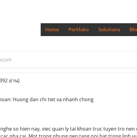
Home
Portfolio
Solutions
Bl
eucom
392 อ่าน)
hoan: Huong dan chi tiet va nhanh chong
nghe so hien nay, viec quan ly tai khoan truc tuyen tro nen 
 cac nha cai. Mot trong nhung nen tang noi bat trong linh v