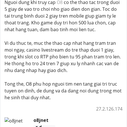
Nguoi dung khi truy cap
O8
co the thao tac trong duoi
5 giay de vao tro choi nho giao dien don gian. Toc do
tai trung binh duoi 2 giay tren mobile giup giam ty le
thoat trang. Kho game duy tri hon 500 lua chon, cap
nhat hang tuan, dam bao tinh moi lien tuc.
Vi du thuc te, muc the thao cap nhat hang tram tran
moi ngay, casino livestream do tre thap duoi 1 giay,
trong khi slot co RTP pho bien tu 95 phan tram tro len.
He thong ho tro 24 tren 7 giup xu ly nhanh cac van de
nhu dang nhap hay giao dich.
Tong the, O8 phu hop nguoi tim nen tang giai tri truc
tuyen on dinh, de dung va da dang noi dung trong mot
he sinh thai duy nhat.
27.2.126.174
o8jnet