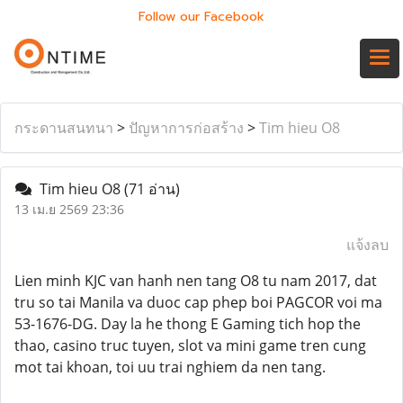
Follow our Facebook
กระดานสนทนา
>
ปัญหาการก่อสร้าง
>
Tim hieu O8
Tim hieu O8
(71 อ่าน)
13 เม.ย 2569 23:36
แจ้งลบ
Lien minh KJC van hanh nen tang O8 tu nam 2017, dat
tru so tai Manila va duoc cap phep boi PAGCOR voi ma
53-1676-DG. Day la he thong E Gaming tich hop the
thao, casino truc tuyen, slot va mini game tren cung
mot tai khoan, toi uu trai nghiem da nen tang.