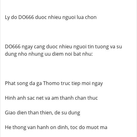
Ly do DO666 duoc nhieu nguoi lua chon
DO666 ngay cang duoc nhieu nguoi tin tuong va su
dung nho nhung uu diem noi bat nhu:
Phat song da ga Thomo truc tiep moi ngay
Hinh anh sac net va am thanh chan thuc
Giao dien than thien, de su dung
He thong van hanh on dinh, toc do muot ma