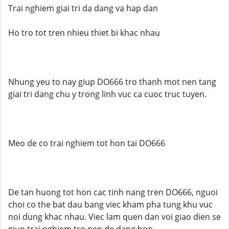
Trai nghiem giai tri da dang va hap dan
Ho tro tot tren nhieu thiet bi khac nhau
Nhung yeu to nay giup DO666 tro thanh mot nen tang
giai tri dang chu y trong linh vuc ca cuoc truc tuyen.
Meo de co trai nghiem tot hon tai DO666
De tan huong tot hon cac tinh nang tren DO666, nguoi
choi co the bat dau bang viec kham pha tung khu vuc
noi dung khac nhau. Viec lam quen dan voi giao dien se