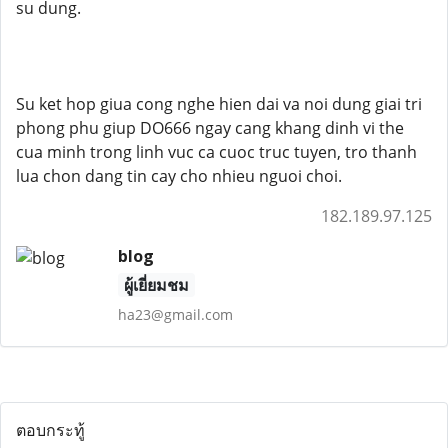
su dung.
Su ket hop giua cong nghe hien dai va noi dung giai tri
phong phu giup DO666 ngay cang khang dinh vi the
cua minh trong linh vuc ca cuoc truc tuyen, tro thanh
lua chon dang tin cay cho nhieu nguoi choi.
182.189.97.125
blog
ผู้เยี่ยมชม
ha23@gmail.com
ตอบกระทู้