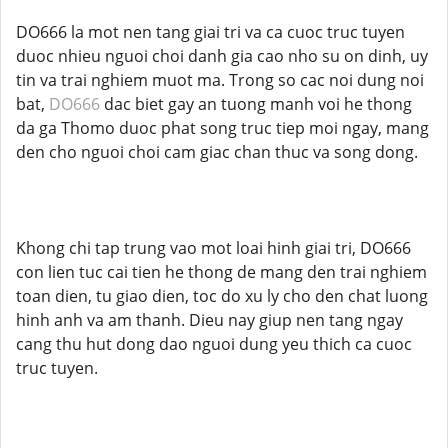
DO666 la mot nen tang giai tri va ca cuoc truc tuyen
duoc nhieu nguoi choi danh gia cao nho su on dinh, uy
tin va trai nghiem muot ma. Trong so cac noi dung noi
bat,
DO666
dac biet gay an tuong manh voi he thong
da ga Thomo duoc phat song truc tiep moi ngay, mang
den cho nguoi choi cam giac chan thuc va song dong.
Khong chi tap trung vao mot loai hinh giai tri, DO666
con lien tuc cai tien he thong de mang den trai nghiem
toan dien, tu giao dien, toc do xu ly cho den chat luong
hinh anh va am thanh. Dieu nay giup nen tang ngay
cang thu hut dong dao nguoi dung yeu thich ca cuoc
truc tuyen.