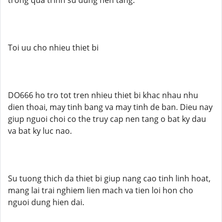
trong qua trinh su dung nen tang.
Toi uu cho nhieu thiet bi
DO666 ho tro tot tren nhieu thiet bi khac nhau nhu
dien thoai, may tinh bang va may tinh de ban. Dieu nay
giup nguoi choi co the truy cap nen tang o bat ky dau
va bat ky luc nao.
Su tuong thich da thiet bi giup nang cao tinh linh hoat,
mang lai trai nghiem lien mach va tien loi hon cho
nguoi dung hien dai.