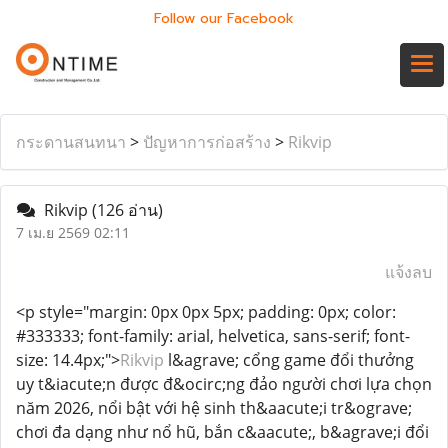
Follow our Facebook
กระดานสนทนา
>
ปัญหาการก่อสร้าง
>
Rikvip
Rikvip
(126 อ่าน)
7 เม.ย 2569 02:11
แจ้งลบ
<p style="margin: 0px 0px 5px; padding: 0px; color:
#333333; font-family: arial, helvetica, sans-serif; font-
size: 14.4px;">
Rikvip
l&agrave; cổng game đổi thưởng
uy t&iacute;n được đ&ocirc;ng đảo người chơi lựa chọn
năm 2026, nổi bật với hệ sinh th&aacute;i tr&ograve;
chơi đa dạng như nổ hũ, bắn c&aacute;, b&agrave;i đổi