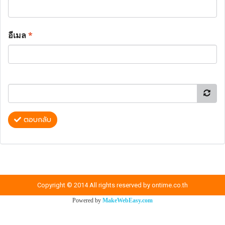
อีเมล
*
ตอบกลับ
Copyright © 2014 All rights reserved by ontime.co.th
Powered by
MakeWebEasy.com