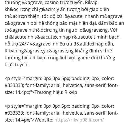
thưởng v&agrave; casino trực tuyến. Rikvip
kh&ocirc;ng chỉ g&acirc;y ấn tượng bởi giao diện
th&acirc;n thiện, tốc độ xử l&yacute; nhanh m&agrave;
c&ograve;n bởi hệ thống bảo mật hiện đại, đảm bảo an
to&agrave;n th&ocirc;ng tin người d&ugrave;ng. Với
ch&iacute;nh s&aacute;ch nạp r&uacute;t minh bạch,
hỗ trợ 24/7 v&agrave; nhiều ưu đ&atilde;i hấp dẫn,
Rikvip ng&agrave;y c&agrave;ng khẳng định vị thế
thương hiệu Rikvip trong lĩnh vực game đổi thưởng
trực tuyến.
<p style="margin: 0px 0px 5px; padding: 0px; color:
#333333; font-family: arial, helvetica, sans-serif; font-
size: 14.4px;">Thương hiệu: Rikvip
<p style="margin: 0px 0px 5px; padding: 0px; color:
#333333; font-family: arial, helvetica, sans-serif; font-
size: 14.4px;">Website:
https://rikvip08.it.com/