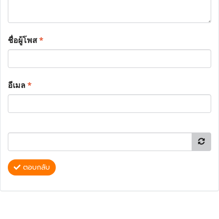
ชื่อผู้โพส
*
อีเมล
*
ตอบกลับ