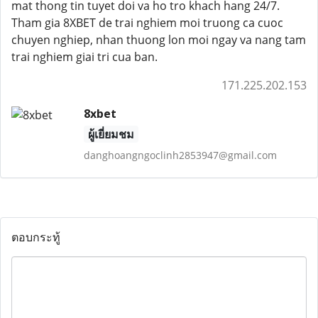
mat thong tin tuyet doi va ho tro khach hang 24/7.
Tham gia 8XBET de trai nghiem moi truong ca cuoc
chuyen nghiep, nhan thuong lon moi ngay va nang tam
trai nghiem giai tri cua ban.
171.225.202.153
8xbet
ผู้เยี่ยมชม
danghoangngoclinh2853947@gmail.com
ตอบกระทู้