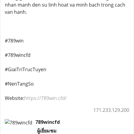
nhan manh den su linh hoat va minh bach trong cach
van hanh.
#789win
#789wincfd
#GiaiTriTrucTuyen
#NenTangSo
Website:
https://789win.cfd/
171.233.129.200
789wincfd
ผู้เยี่ยมชม