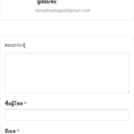
ผู้เยี่ยมชม
kenyettadiego2@gmail.com
ตอบกระทู้
ชื่อผู้โพส
*
อีเมล
*