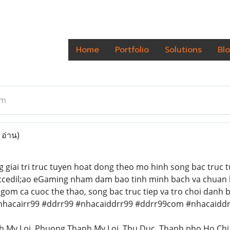
Home
Portfolio
Solutions
Bl
om
 อ่าน)
g giai tri truc tuyen hoat dong theo mo hinh song bac truc 
ccedil;ao eGaming nham dam bao tinh minh bach va chuan h
 gom ca cuoc the thao, song bac truc tiep va tro choi danh b
#nhacairr99 #ddrr99 #nhacaiddrr99 #ddrr99com #nhacaid
nh My Loi, Phuong Thanh My Loi, Thu Duc, Thanh pho Ho Chi