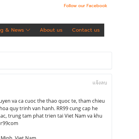
Follow our Facebook
og & News
About us
Contact us
แจ้งลบ
tuyen va ca cuoc the thao quoc te, tham chieu
oa quy trinh van hanh. RR99 cung cap he
ac, trung tam phat trien tai Viet Nam va khu
drr99com
 Minh, Viet Nam