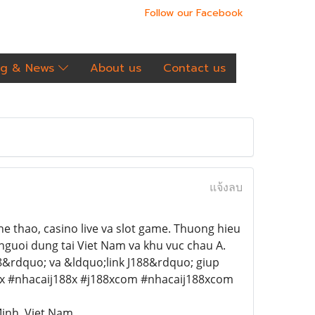
Follow our Facebook
og & News
About us
Contact us
แจ้งลบ
he thao, casino live va slot game. Thuong hieu
nguoi dung tai Viet Nam va khu vuc chau A.
8&rdquo; va &ldquo;link J188&rdquo; giup
88x #nhacaij188x #j188xcom #nhacaij188xcom
inh, Viet Nam