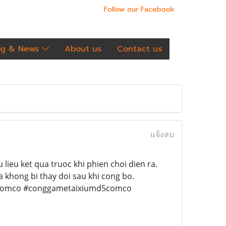
Follow our Facebook
og & News
About us
Contact us
แจ้งลบ
lieu ket qua truoc khi phien choi dien ra.
 khong bi thay doi sau khi cong bo.
5comco #conggametaixiumd5comco