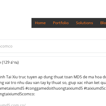
Home
Portfolio
Solutions
Bl
5comco
o
(129 อ่าน)
inh Tai Xiu truc tuyen ap dung thuat toan MD5 de ma hoa du 
 vai tro nhu dau van tay ky thuat so, giup xac nhan ket qua
gametaixiumd5 #conggamedoithuongtaixiumd5 #taixiumd
ngtaixiumd5comco:
xiumd5.com.co/