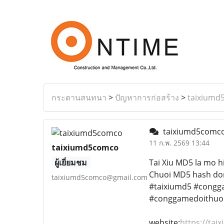
กระดานสนทนา
>
ปัญหาการก่อสร้าง
>
taixiumd
taixiumd5comc
11 ก.พ. 2569 13:44
taixiumd5comco
ผู้เยี่ยมชม
Tai Xiu MD5 la mo h
Chuoi MD5 hash dong
taixiumd5comco@gmail.com
#taixiumd5 #cong
#conggamedoithuo
website:
https://tai