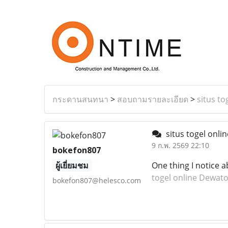
กระดานสนทนา
>
สอบถามรายละเอียด
>
situs to
situs togel onli
9 ก.พ. 2569 22:10
bokefon807
ผู้เยี่ยมชม
One thing I notice 
togel online Dewato
bokefon807@helesco.com