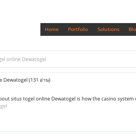
Home
Portfolio
Solutions
Bl
gel online Dewatogel
ne Dewatogel
(131 อ่าน)
about situs togel online Dewatogel is how the casino system
gel