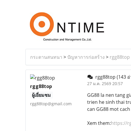
กระดานสนทนา
>
ปัญหาการก่อสร้าง
>
rgg88top
rgg88top
(143 อ
27 ม.ค. 2569 20:57
rgg88top
ผู้เยี่ยมชม
GG88 la nen tang gi
trien he sinh thai 
rgg88top@gmail.com
can GG88 mot cach 
Xem them:
https://