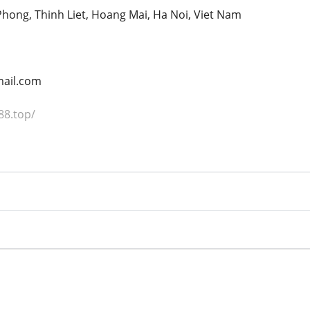
 Phong, Thinh Liet, Hoang Mai, Ha Noi, Viet Nam
mail.com
88.top/