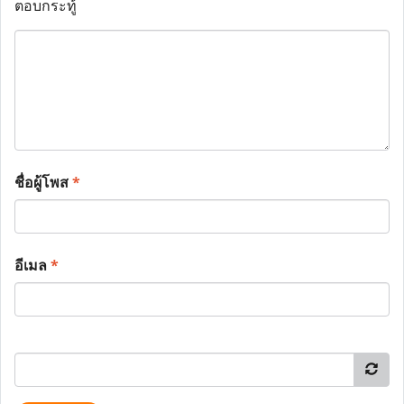
ตอบกระทู้
ชื่อผู้โพส
*
อีเมล
*