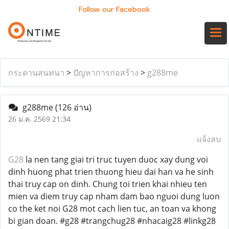
Follow our Facebook
กระดานสนทนา
>
ปัญหาการก่อสร้าง
>
g288me
g288me
(126 อ่าน)
26 ม.ค. 2569 21:34
แจ้งลบ
G28
la nen tang giai tri truc tuyen duoc xay dung voi
dinh huong phat trien thuong hieu dai han va he sinh
thai truy cap on dinh. Chung toi trien khai nhieu ten
mien va diem truy cap nham dam bao nguoi dung luon
co the ket noi G28 mot cach lien tuc, an toan va khong
bi gian doan. #g28 #trangchug28 #nhacaig28 #linkg28