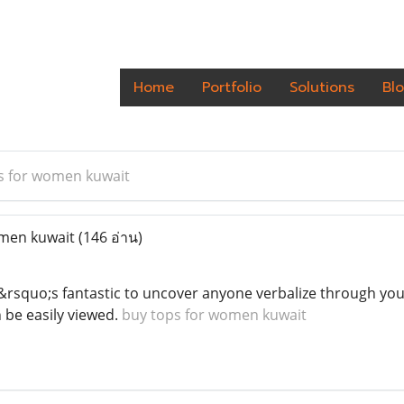
Home
Portfolio
Solutions
Bl
s for women kuwait
men kuwait
(146 อ่าน)
It&rsquo;s fantastic to uncover anyone verbalize through your 
 be easily viewed.
buy tops for women kuwait