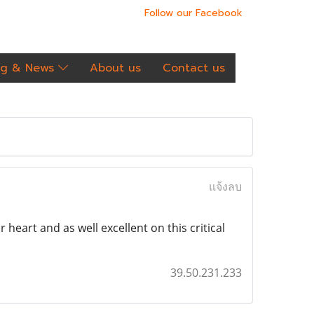
Follow our Facebook
og & News
About us
Contact us
แจ้งลบ
heart and as well excellent on this critical
39.50.231.233