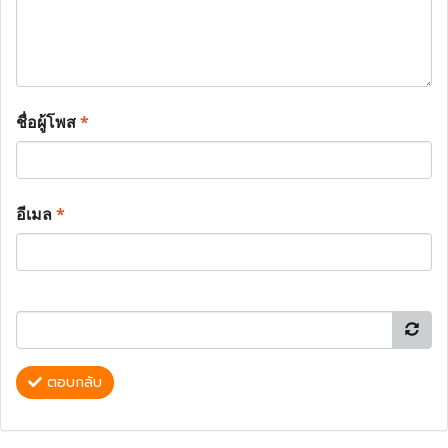
ชื่อผู้โพส
*
อีเมล
*
ตอบกลับ