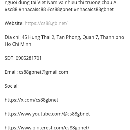
nguoi dung tai Viet Nam va nhieu thi truong chau A.
#sc88 #nhacaisc88 #cs88gbnet #nhacaics88gbnet
Website:
https://cs88.gb.net/
Dia chi: 45 Hung Thai 2, Tan Phong, Quan 7, Thanh pho
Ho Chi Minh
SDT: 0905281701
Email: cs88gbnet@gmail.com
Social:
https://x.com/cs88gbnet
https://www.youtube.com/@cs88gbnet
https://www.pinterest.com/cs88gbnet/