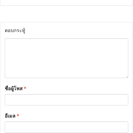
ตอบกระทู้
ชื่อผู้โพส
*
อีเมล
*