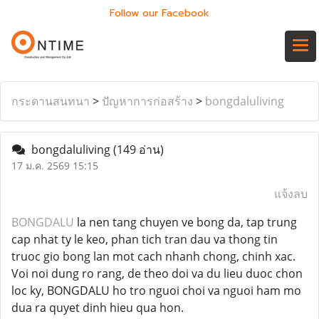
Follow our Facebook
กระดานสนทนา
>
ปัญหาการก่อสร้าง
>
bongdaluliving
bongdaluliving
(149 อ่าน)
17 ม.ค. 2569 15:15
แจ้งลบ
BONGDALU
la nen tang chuyen ve bong da, tap trung
cap nhat ty le keo, phan tich tran dau va thong tin
truoc gio bong lan mot cach nhanh chong, chinh xac.
Voi noi dung ro rang, de theo doi va du lieu duoc chon
loc ky, BONGDALU ho tro nguoi choi va nguoi ham mo
dua ra quyet dinh hieu qua hon.