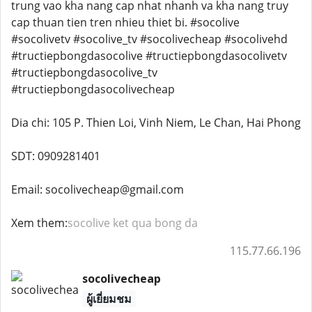
trung vao kha nang cap nhat nhanh va kha nang truy
cap thuan tien tren nhieu thiet bi. #socolive
#socolivetv #socolive_tv #socolivecheap #socolivehd
#tructiepbongdasocolive #tructiepbongdasocolivetv
#tructiepbongdasocolive_tv
#tructiepbongdasocolivecheap
Dia chi: 105 P. Thien Loi, Vinh Niem, Le Chan, Hai Phong
SDT: 0909281401
Email: socolivecheap@gmail.com
Xem them:
socolive ket qua bong da
115.77.66.196
socolivecheap
ผู้เยี่ยมชม