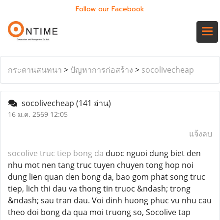
Follow our Facebook
กระดานสนทนา
>
ปัญหาการก่อสร้าง
>
socolivecheap
socolivecheap
(141 อ่าน)
16 ม.ค. 2569 12:05
แจ้งลบ
socolive truc tiep bong da
duoc nguoi dung biet den
nhu mot nen tang truc tuyen chuyen tong hop noi
dung lien quan den bong da, bao gom phat song truc
tiep, lich thi dau va thong tin truoc &ndash; trong
&ndash; sau tran dau. Voi dinh huong phuc vu nhu cau
theo doi bong da qua moi truong so, Socolive tap