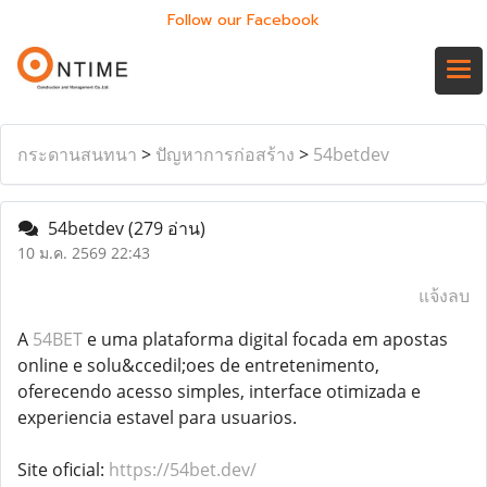
Follow our Facebook
กระดานสนทนา
>
ปัญหาการก่อสร้าง
>
54betdev
54betdev
(279 อ่าน)
10 ม.ค. 2569 22:43
แจ้งลบ
A
54BET
e uma plataforma digital focada em apostas
online e solu&ccedil;oes de entretenimento,
oferecendo acesso simples, interface otimizada e
experiencia estavel para usuarios.
Site oficial:
https://54bet.dev/