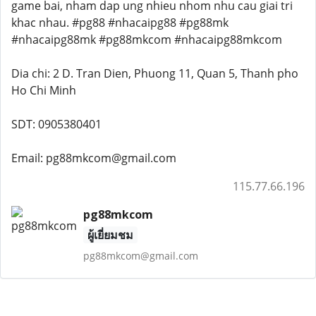
game bai, nham dap ung nhieu nhom nhu cau giai tri
khac nhau. #pg88 #nhacaipg88 #pg88mk
#nhacaipg88mk #pg88mkcom #nhacaipg88mkcom
Dia chi: 2 D. Tran Dien, Phuong 11, Quan 5, Thanh pho
Ho Chi Minh
SDT: 0905380401
Email: pg88mkcom@gmail.com
115.77.66.196
pg88mkcom
ผู้เยี่ยมชม
pg88mkcom@gmail.com